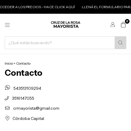
CEDER A LOS PRECIOS - HACE CLICK AQUÍ
LLENÁ EL FORMULARIO PARA
0
Inicio
>
Contacto
Contacto
543513109294
3516147055
crmayorista@gmail.com
Córdoba Capital