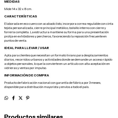
MEDIDAS
Mide 14 x 32 x 8 cm.
CARACTERÍSTICAS
Elaborada en eco cuero con acabado listo, incorpora correa regulable con cinta
tejida personalizada, cierre principal metálico, bolsillo interno con cierre y
forrería completa. La estructura mantiene su forma para una presentación
prolija en exhibidores y percheros, favoreciendo la reposición frecuente en
puntos de venta.
IDEAL PARA LLEVAR / USAR
Apta para clientes que necesitan un formato liviano para desplazamientos
diarios, recorridos urbanos y actividades donde se demande un acceso rápido
a objetos personales, lo que la convierte en un artículo con alta aceptación en
vidrieras y ventas por impulso.
INFORMACIÓN DE COMPRA
Producto de fabricación nacional con garantía de fábrica por 3 meses,
disponible para distribución mayorista y envíos a todo el país.
Productos similares