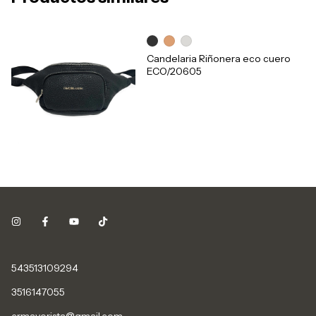
Candelaria Riñonera eco cuero
ECO/20605
543513109294
3516147055